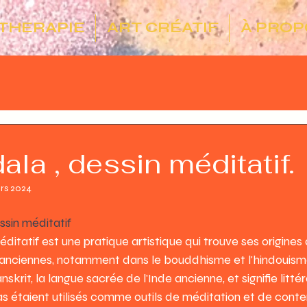
 THERAPIE
ART CRÉATIF
À PROP
la , dessin méditatif.
rs 2024
ssin méditatif
itatif est une pratique artistique qui trouve ses origines 
es anciennes, notamment dans le bouddhisme et l'hindouism
skrit, la langue sacrée de l'Inde ancienne, et signifie litt
s étaient utilisés comme outils de méditation et de cont