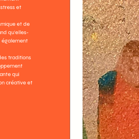
stress et 
smique et de 
nd qu'elles-
nt également 
es traditions 
eloppement 
ante qui 
on créative et 