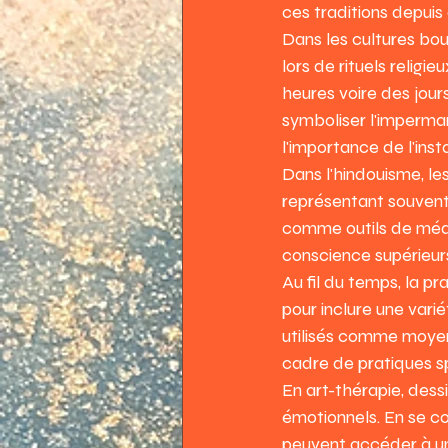
ces traditions depuis 
Dans les cultures bou
lors de rituels relig
heures voire des jour
symboliser l'imperma
l'importance de l'inst
Dans l'hindouisme, les
représentant souvent 
comme outils de médi
conscience supérieur
Au fil du temps, la p
pour inclure une vari
utilisés comme moyens
cadre de pratiques s
En art-thérapie, dess
émotionnels. En se con
peuvent accéder à un