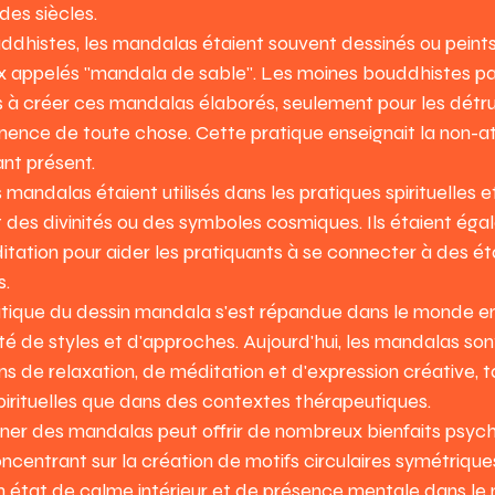
des siècles.
ddhistes, les mandalas étaient souvent dessinés ou peints 
ieux appelés "mandala de sable". Les moines bouddhistes p
s à créer ces mandalas élaborés, seulement pour les détrui
nence de toute chose. Cette pratique enseignait la non-
ant présent.
 mandalas étaient utilisés dans les pratiques spirituelles et 
des divinités ou des symboles cosmiques. Ils étaient égal
tation pour aider les pratiquants à se connecter à des ét
s.
ratique du dessin mandala s'est répandue dans le monde en
été de styles et d'approches. Aujourd'hui, les mandalas son
 de relaxation, de méditation et d'expression créative, t
pirituelles que dans des contextes thérapeutiques.
iner des mandalas peut offrir de nombreux bienfaits psych
centrant sur la création de motifs circulaires symétriques,
 état de calme intérieur et de présence mentale dans l