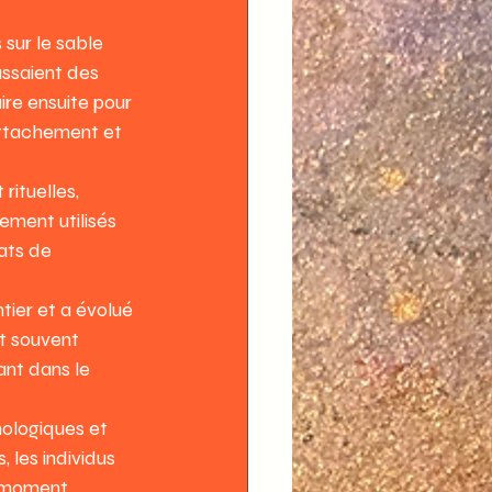
sur le sable 
assaient des 
re ensuite pour 
attachement et 
rituelles, 
ement utilisés 
ats de 
tier et a évolué 
t souvent 
ant dans le 
ologiques et 
 les individus 
e moment 