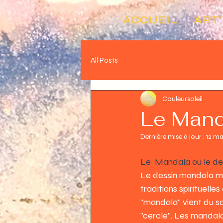
ACCUEIL
ART
All Posts
Couleursoleil
Le Manda
Dernière mise à jour :
12 ma
Le  Mandala ou le de
Le dessin mandala méd
traditions spirituell
"mandala" vient du san
"cercle". Les mandala