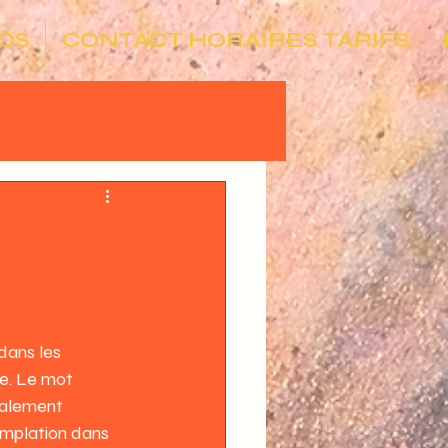
OS
CONTACT HORAIRES TARIFS
dans les 
e. Le mot 
éralement 
emplation dans 